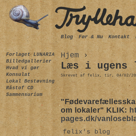
Blog
Før & Nu
Kontakt
Hjem
›
Forlaget LUNARIA
Billedgallerier
Læs i ugens 
Hvad vi gør
Konsulat
Skrevet af felix, tir, 04/02/20
Lokal Bestøvning
Råstof CD
Sammensurium
"Fødevarefællesska
om lokaler" KLIK:
h
pages.dk/vanlosebla
felix's blog