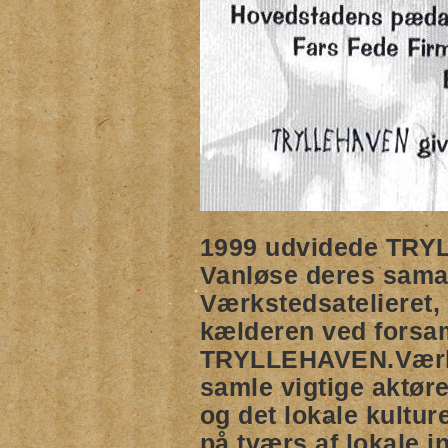
1999 udvidede TRY
Vanløse deres samarb
Værkstedsatelieret, 
kælderen ved forsa
TRYLLEHAVEN.Værks
samle vigtige aktør
og det lokale kultur
på tværs af lokale in