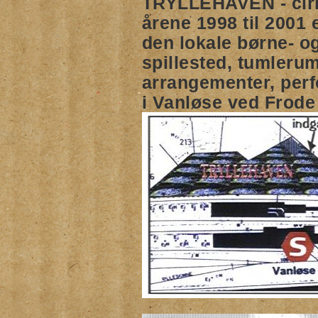
TRYLLEHAVEN - cirkus
årene 1998 til 2001 
den lokale børne- o
spillested, tumleru
arrangementer, per
i Vanløse ved Frod