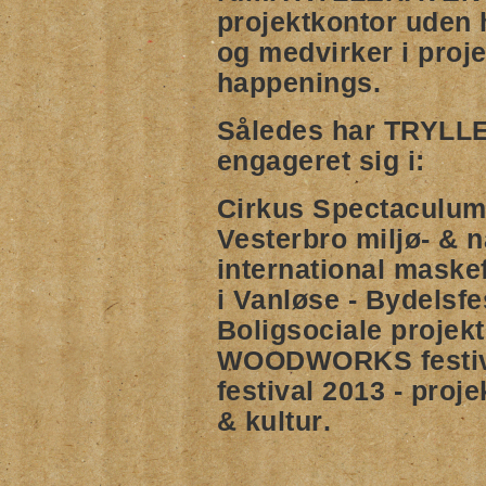
projektkontor
uden h
og medvirker i proje
happenings.
Således har
TRYLL
engageret sig i:
Cirkus Spectaculum
Vesterbro miljø- & 
international maske
i Vanløse - Bydelsf
Boligsociale projekt
WOODWORKS festiva
festival 2013 -
proje
& kultur
.