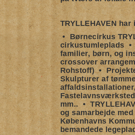
TRYLLEHAVEN
har i
• Børnecirkus TR
cirkustumleplads • 
familier, børn, og i
crossover arrangem
Rohstoff) • Projekte
Skulpturer af tømme
affaldsinstallatione
Fastelavnsværksted
mm.. • TRYLLEHAVE
og samarbejde med 
Københavns Kommu
bemandede legepla