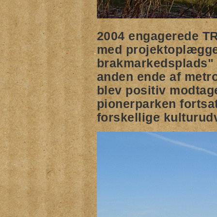
2004 engagerede T
med projektoplægg
brakmarkedsplads"
anden ende af metr
blev positiv modtag
pionerparken fortsa
forskellige kulturud