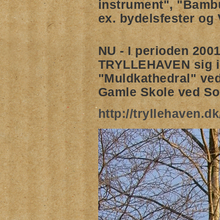
instrument", "Bamb
ex. bydelsfester og
NU - I perioden 200
TRYLLEHAVEN sig i 
"Muldkathedral"
ved
Gamle Skole ved So
http://tryllehaven.d