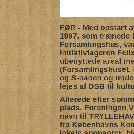
FØR - Med opstart a
1997, som trænede 
Forsamlingshus, var 
Initiativtageren Feli
ubenyttede areal m
(Forsamlingshuset, 
og S-banen og unde
lejes af DSB til kult
Allerede efter somm
plads. Foreningen V
navn til TRYLLEHAV
fra Københavns Ko
lokale sponsorer, bl